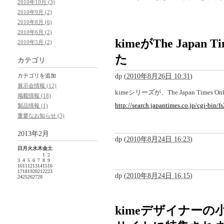
2010年10月 (3)
2010年9月 (2)
2010年8月 (6)
2010年6月 (2)
kimeがThe Japan
2010年5月 (2)
た
カテゴリ
dp
(
2010年8月26日 10:31
)
カテゴリを追加
展示会情報 (12)
kimeシリーズが、The Japan Times
掲載情報 (18)
http://search.japantimes.co.jp/cgi-bin/
製品情報 (1)
重要なお知らせ (3)
2013年2月
dp
(
2010年8月24日 16:23
)
日
月
火
水
木
金
土
1
2
3
4
5
6
7
8
9
10
11
12
13
14
15
16
17
18
19
20
21
22
23
dp
(
2010年8月24日 16:15
)
24
25
26
27
28
kimeデザイナー